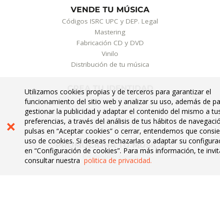
VENDE TU MÚSICA
Códigos ISRC UPC y DEP. Legal
Mastering
Fabricación CD y DVD
Vinilo
Distribución de tu música
CREA TU IDENTIDAD
Utilizamos cookies propias y de terceros para garantizar el
Diseño Gráfico
funcionamiento del sitio web y analizar su uso, además de p
Camisetas
gestionar la publicidad y adaptar el contenido del mismo a tu
×
preferencias, a través del análisis de tus hábitos de navegació
Videoclips
pulsas en “Aceptar cookies” o cerrar, entendemos que consie
uso de cookies. Si deseas rechazarlas o adaptar su configura
PROMOCIONA TU MÚSICA
en “Configuración de cookies”. Para más información, te inv
Promoción online
consultar nuestra
politica de privacidad.
LA CUPULA MUSIC
Blog
Sala de prensa
Quienes somos