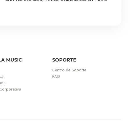
pectos de
prácticas de
s Te
 garantizada
esentes en
LA MUSIC
SOPORTE
 y decidir
Centro de Soporte
generados por
sa
FAQ
mos
Corporativa