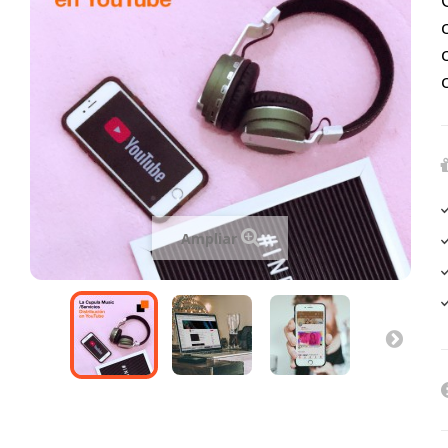
Ampliar
L
d