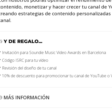
Con nosotros podrás optimizar el rendimiento de
contenido, monetizar y hacer crecer tu canal de
creando estrategias de contenido personalizadas
canal.
Y DE REGALO...
Invitación para Soundie Music Video Awards en Barcelona
Código ISRC para tu vídeo
Revisión del diseño de tu canal
10% de descuento para promocionar tu canal de YouTube o
MÁS INFORMACIÓN
os trabajadores de La Cupula Music poseen todas las titulacion
e YouTube que les capacitan para desarrollar estrategias per