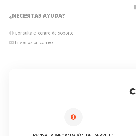
R
¿NECESITAS AYUDA?
Consulta el centro de soporte
Envíanos un correo
o
C
n
t
T
REVISA LA INFORMACIÓN DEL SERVICIO
e