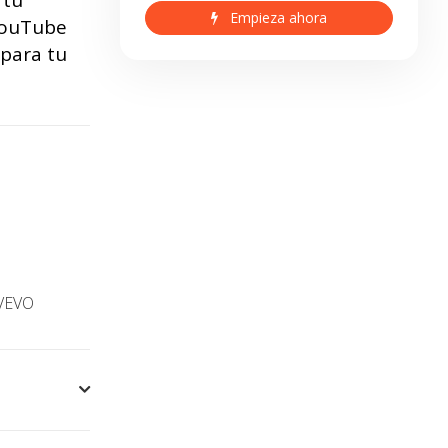
 tu
Empieza ahora
 YouTube
 para tu
 VEVO
es oficiales
sonalizadas