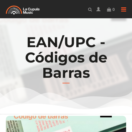
TO
0
EAN/UPC -
Códigos de
Barras