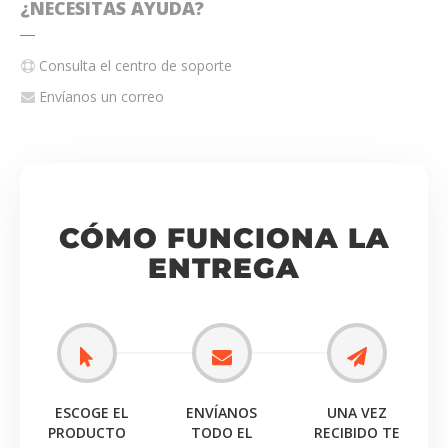
¿NECESITAS AYUDA?
utilizando nuestra marca si lo necesitas. Recuerda que
este código es solamente para tu lanzamiento físico. Si
Consulta el centro de soporte
vas a distribuir digitalmente tus canciones en nuestra
plataforma, nosotros te generaremos otro código UPC
Envíanos un correo
para digital gratuitamente.
CÓMO FUNCIONA LA
ENTREGA
ESCOGE EL
ENVÍANOS
UNA VEZ
PRODUCTO
TODO EL
RECIBIDO TE