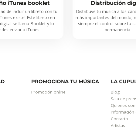
ño iTunes booklet
Distribución dig
dad de incluir un libreto con tu
Distribuye tu música a los cana
iTunes existe! Este libreto en
más importantes del mundo, 
igital se llama Booklet y lo
siempre el control sobre tu c
des enviar a iTunes...
permanencia.
AD
PROMOCIONA TU MÚSICA
LA CUPU
Promoción online
Blog
Sala de pren
Quienes so
Información 
Contacto
Artistas