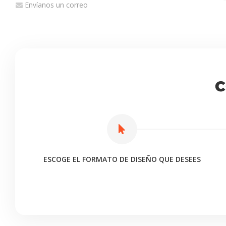
Envíanos un correo
e
E
P
C
ESCOGE EL FORMATO DE DISEÑO QUE DESEES
d