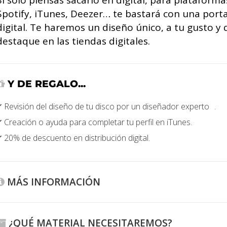
Si solo piensas sacarlo en digital, para plataform
Spotify, iTunes, Deezer… te bastará con una port
digital. Te haremos un diseño único, a tu gusto y
destaque en las tiendas digitales.
Y DE REGALO...
Revisión del diseño de tu disco por un diseñador experto .
Creación o ayuda para completar tu perfil en iTunes.
20% de descuento en distribución digital.
MÁS INFORMACIÓN
e haremos el diseño de la portada digital de tu álbum, EP, singl
ecopilatorio con las dimensiones y calidad necesarias para su d
as tiendas digitales. Siempre te enviaremos 2 diseños para q
¿QUÉ MATERIAL NECESITAREMOS?