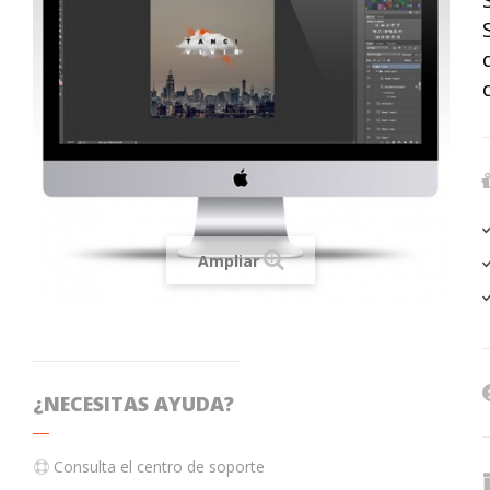
Ampliar
¿NECESITAS AYUDA?
T
r
Consulta el centro de soporte
l