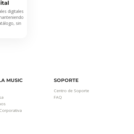
ital
les digitales
manteniendo
atálogo, sin
LA MUSIC
SOPORTE
Centro de Soporte
sa
FAQ
mos
Corporativa