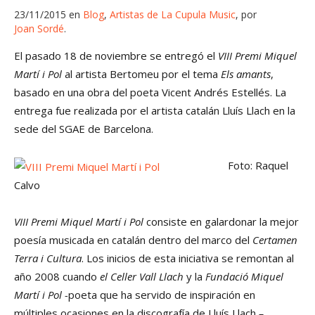
23/11/2015
en
Blog
,
Artistas de La Cupula Music
,
por
Joan Sordé
El pasado 18 de noviembre se entregó el
VIII Premi Miquel
Martí i Pol
al artista Bertomeu por el tema
Els amants
,
basado en una obra del poeta Vicent Andrés Estellés. La
entrega fue realizada por el artista catalán Lluís Llach en la
sede del SGAE de Barcelona.
Foto: Raquel
Calvo
VIII Premi Miquel Martí i Pol
consiste en galardonar la mejor
poesía musicada en catalán dentro del marco del
Certamen
Terra i Cultura
. Los inicios de esta iniciativa se remontan al
año 2008 cuando
el Celler Vall Llach
y la
Fundació Miquel
Martí i Pol -
poeta que ha servido de inspiración en
múltiples ocasiones en la discografía de Lluís Llach
–