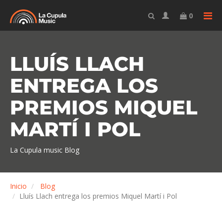
TO
0
LLUÍS LLACH
ENTREGA LOS
PREMIOS MIQUEL
MARTÍ I POL
La Cupula music Blog
Inicio
Blog
Lluís Llach entrega los premios Miquel Martí i Pol