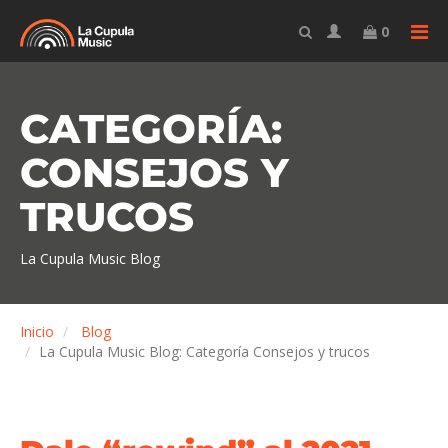
TO
0
CATEGORÍA:
CONSEJOS Y
TRUCOS
La Cupula Music Blog
Inicio
Blog
La Cupula Music Blog: Categoría Consejos y trucos