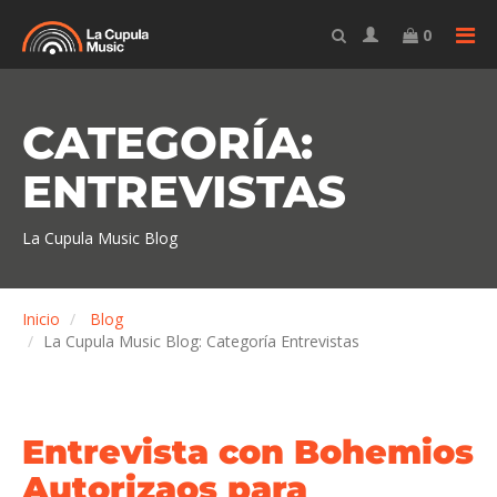
TO
0
CATEGORÍA:
ENTREVISTAS
La Cupula Music Blog
Inicio
Blog
La Cupula Music Blog: Categoría Entrevistas
Entrevista con Bohemios
Autorizaos para