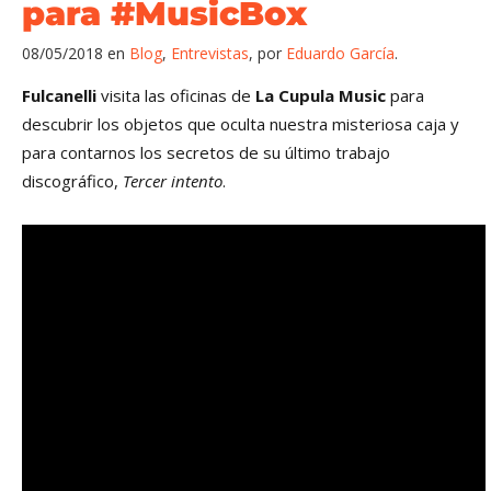
para #MusicBox
08/05/2018
en
Blog
,
Entrevistas
,
por
Eduardo García
Fulcanelli
visita las oficinas de
La Cupula Music
para
descubrir los objetos que oculta nuestra misteriosa caja y
para contarnos los secretos de su último trabajo
discográfico,
Tercer intento
.