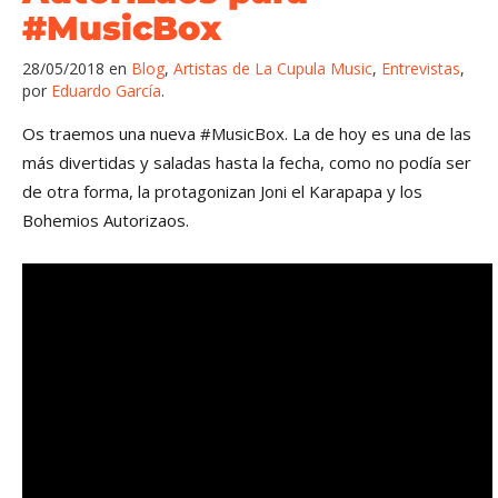
#MusicBox
28/05/2018
en
Blog
,
Artistas de La Cupula Music
,
Entrevistas
,
por
Eduardo García
Os traemos una nueva
#
MusicBox
. La de hoy es una de las
más divertidas y saladas hasta la fecha, como no podía ser
de otra forma, la protagonizan Joni el Karapapa y los
Bohemios Autorizaos.