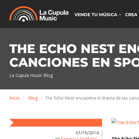
VENDE TU MÚSICA
CREA
THE ECHO NEST E
CANCIONES EN SPO
La Cupula music Blog
Inicio
Blog
The Echo Nest encuentra el drama de las canc
01/10/2014
The Echo Ne
en
Servicios Digitales
,