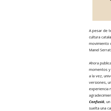
A pesar de t
cultura catal
movimiento cu
Manel Serrat
Ahora public
momentos y r
a la vez, uni
versiones, u
experiencia 
agradecimien
Confusió
, u
suelta una can