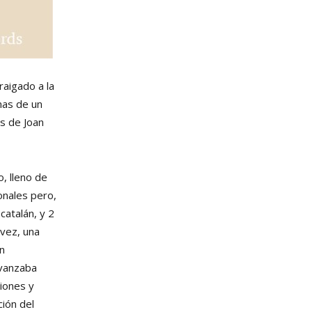
aigado a la
mas de un
os de Joan
o, lleno de
onales pero,
catalán, y 2
 vez, una
n
vanzaba
iones y
ción del