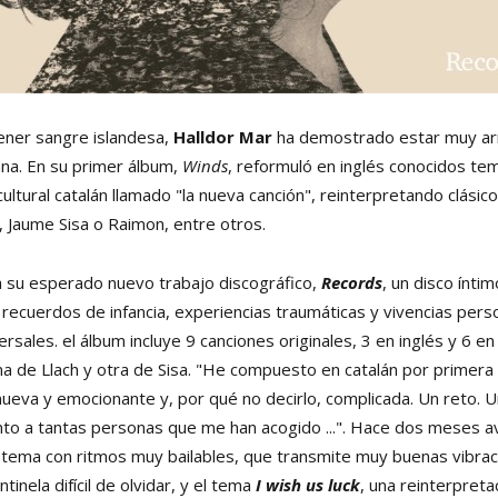
ener sangre islandesa,
Halldor Mar
ha demostrado estar muy arr
ana. En su primer álbum,
Winds
, reformuló en inglés conocidos te
ltural catalán llamado "la nueva canción", reinterpretando clásic
, Jaume Sisa o Raimon, entre otros.
a su esperado nuevo trabajo discográfico,
Records
, un disco íntim
ecuerdos de infancia, experiencias traumáticas y vivencias pers
versales. el álbum incluye 9 canciones originales, 3 en inglés y 6 en 
na de Llach y otra de Sisa. "He compuesto en catalán por primera
nueva y emocionante y, por qué no decirlo, complicada. Un reto. U
to a tantas personas que me han acogido ...".
Hace dos meses a
n tema con ritmos muy bailables, que transmite muy buenas vibrac
tinela difícil de olvidar, y el tema
I wish us luck
, una reinterpreta