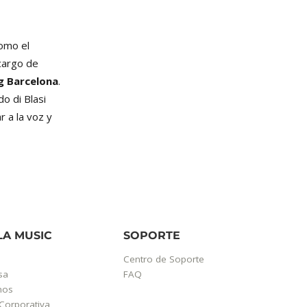
omo el
 cargo de
g Barcelona
.
o di Blasi
r a la voz y
LA MUSIC
SOPORTE
Centro de Soporte
sa
FAQ
mos
Corporativa