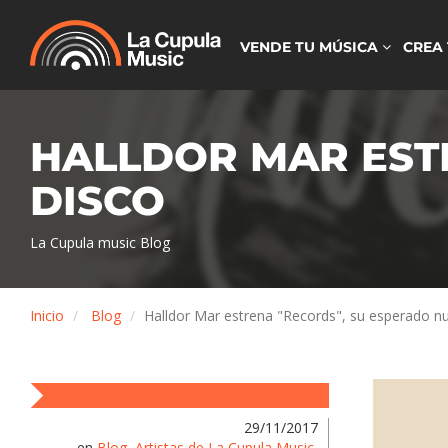
VENDE TU MÚSICA
CREA
HALLDOR MAR EST
DISCO
La Cupula music Blog
Inicio
Blog
Halldor Mar estrena "Records", su esperado n
29/11/2017
en
Blog
,
Artistas de La Cupula Music
,