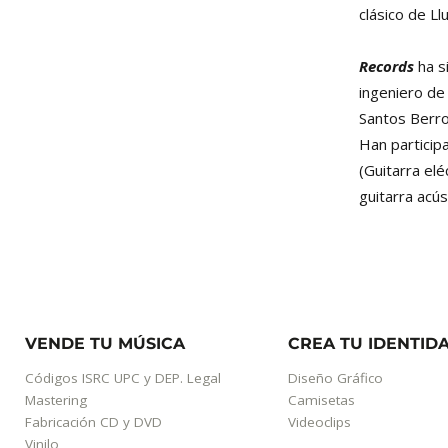
clásico de Ll
Records
ha s
ingeniero de
Santos Berro
Han particip
(Guitarra elé
guitarra acús
VENDE TU MÚSICA
CREA TU IDENTID
Códigos ISRC UPC y DEP. Legal
Diseño Gráfico
Mastering
Camisetas
Fabricación CD y DVD
Videoclips
Vinilo