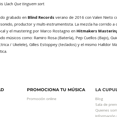
uis Llach
Que tinguem sort
.
ido grabado en
Blind Records
verano de 2016 con Valen Nieto c
 sonido, productor y multi-instrumentista. La mezcla ha corrido a
cal y el mastering por Marco Rostagno en
Hitmakers Masterin
ado músicos como: Ramiro Rosa (Batería), Pep Cuellos (Bajo), Guid
ctrica / Ukelele), Gilles Estoppey (teclados) y el mismo Halldor Ma
tica.
AD
PROMOCIONA TU MÚSICA
LA CUPU
Promoción online
Blog
Sala de pren
Quienes so
Información 